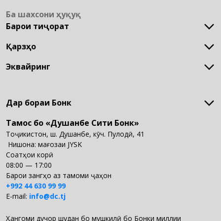
МХБХ
Ба шахсони ҳуқуқӣ
МХБ
Барои тиҷорат
Филиалҳо
Терминалҳо
Қарзҳо
Кушодани суратхисоб
Банкоматҳо
Лоиҳаи музди маош
Намояндагон
Эквайринг
Қарз барои рушди тиҷорат
QR-ри ягона
POS-терминал
Дар бораи Бонк
Тамос бо «Душанбе Сити Бонк»
Дар бораи Бонк
Таърихи мо
Тоҷикистон, ш. Душанбе, кӯч. Пулодӣ, 41
Арзишҳои мо
 Нишона: мағозаи JYSK
Дастовардҳои мо
Соатҳои корӣ
Маҳсулот ва хидматҳои мо
08:00 — 17:00
Ҳуҷҷатҳо
Барои зангҳо аз тамоми ҷаҳон
Ҳисоботҳо
+992 44 630 99 99
Вакансия
E-mail:
info@dc.tj
Ҳангоми дучор шудан бо мушкилӣ бо Бонки миллии