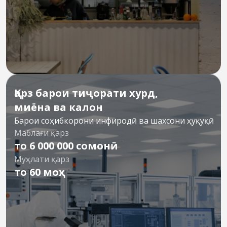
Қарз барои тиҷорати хурд,
миёна ва калон
Барои соҳибкорони инфиродӣ ва шахсони ҳуқуқӣ
Маблағи қарз
то 6 000 000 сомонӣ
Муҳлати қарз
то 60 моҳ