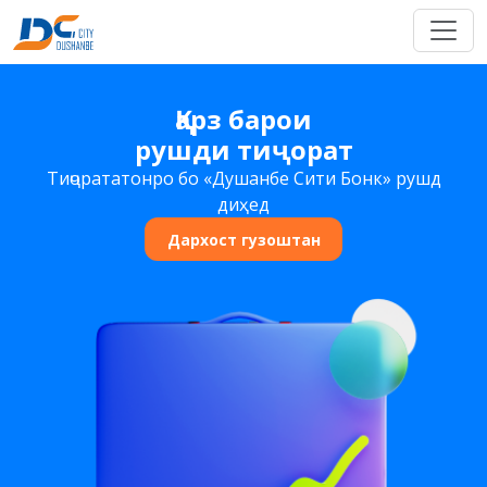
Қарз барои
рушди тиҷорат
Тиҷорататонро бо «Душанбе Сити Бонк» рушд
диҳед
Дархост гузоштан