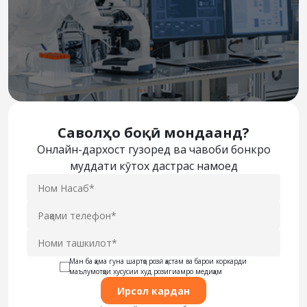
Саволҳо боқӣ мондаанд?
Онлайн-дархост гузоред ва чавоби бонкро
муддати кӯтох дастрас намоед
Ман ба ҳама гуна шартҳо розӣ ҳастам ва барои коркарди
маълумотҳои хусусии худ розигиамро медиҳам
Ирсол кардан