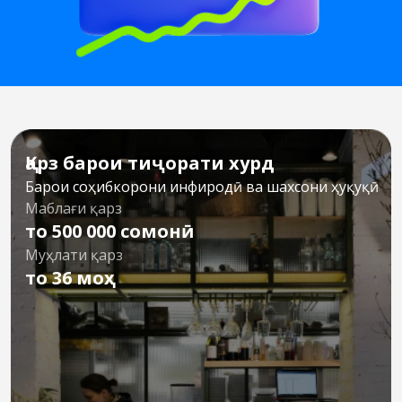
Қарз барои тиҷорати хурд
Барои соҳибкорони инфиродӣ ва шахсони ҳуқуқӣ
Маблағи қарз
то 500 000 сомонӣ
Муҳлати қарз
то 36 моҳ