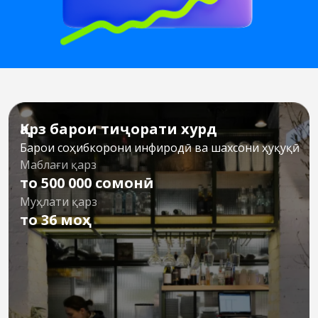
Қарз барои тиҷорати хурд
Барои соҳибкорони инфиродӣ ва шахсони ҳуқуқӣ
Маблағи қарз
то 500 000 сомонӣ
Муҳлати қарз
то 36 моҳ