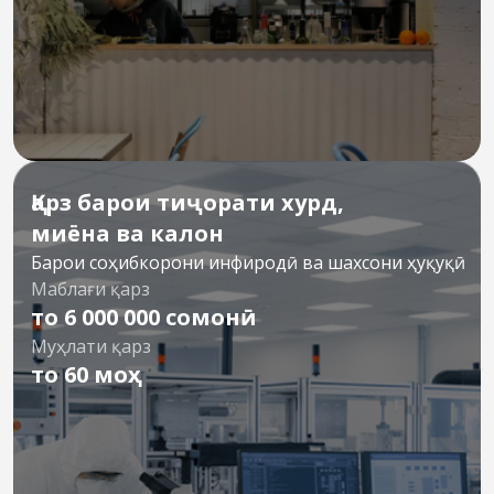
Қарз барои тиҷорати хурд,
миёна ва калон
Барои соҳибкорони инфиродӣ ва шахсони ҳуқуқӣ
Маблағи қарз
то 6 000 000 сомонӣ
Муҳлати қарз
то 60 моҳ