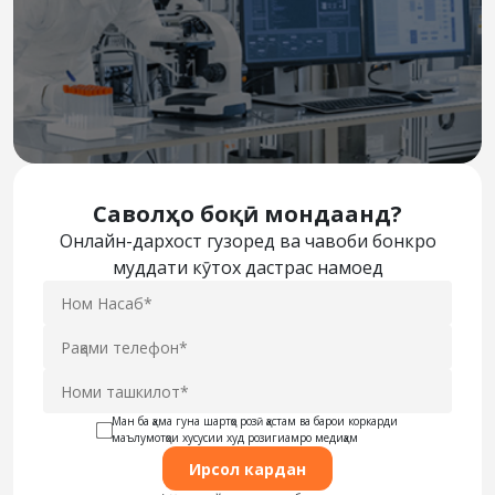
Саволҳо боқӣ мондаанд?
Онлайн-дархост гузоред ва чавоби бонкро
муддати кӯтох дастрас намоед
Ман ба ҳама гуна шартҳо розӣ ҳастам ва барои коркарди
маълумотҳои хусусии худ розигиамро медиҳам
Ирсол кардан