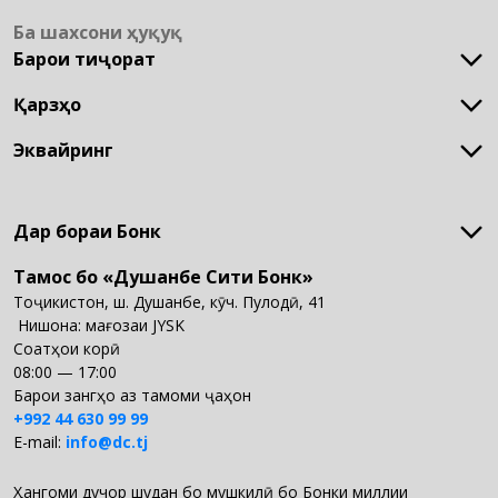
МХБХ
Ба шахсони ҳуқуқӣ
МХБ
Барои тиҷорат
Филиалҳо
Терминалҳо
Қарзҳо
Кушодани суратхисоб
Банкоматҳо
Лоиҳаи музди маош
Намояндагон
Эквайринг
Қарз барои рушди тиҷорат
QR-ри ягона
POS-терминал
Дар бораи Бонк
Тамос бо «Душанбе Сити Бонк»
Дар бораи Бонк
Таърихи мо
Тоҷикистон, ш. Душанбе, кӯч. Пулодӣ, 41
Арзишҳои мо
 Нишона: мағозаи JYSK
Дастовардҳои мо
Соатҳои корӣ
Маҳсулот ва хидматҳои мо
08:00 — 17:00
Ҳуҷҷатҳо
Барои зангҳо аз тамоми ҷаҳон
Ҳисоботҳо
+992 44 630 99 99
Вакансия
E-mail:
info@dc.tj
Ҳангоми дучор шудан бо мушкилӣ бо Бонки миллии