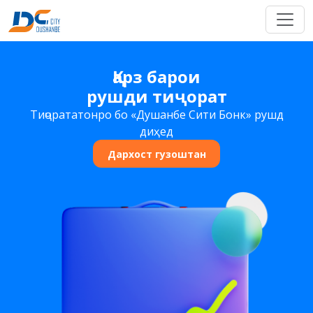
Қарз барои
рушди тиҷорат
Тиҷорататонро бо «Душанбе Сити Бонк» рушд
диҳед
Дархост гузоштан