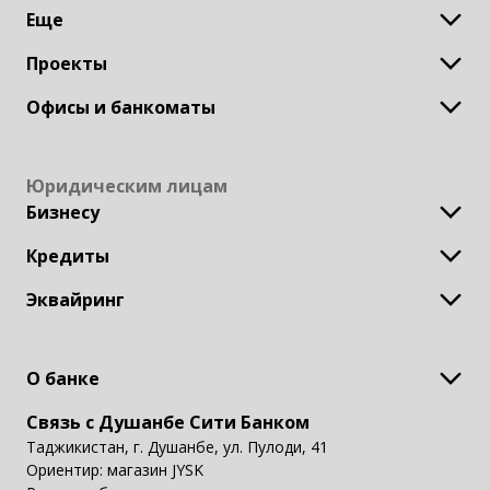
Еще
Дастрас
Кобрендовая карта
Автокредит
Детская карта
Проекты
Мобильное приложение
Ипотека
Visa
Онлайн идентификация
Товары в рассрочку
Офисы и банкоматы
DC AVIA
Потребительский кредит
Кредит Ломбард
Головной офис
АЦБО
Юридическим лицам
ЦБО
Бизнесу
Филиалы
Терминалы
Кредиты
Открытие и обслуживание счёта
Банкоматы
Зарплатный проект
Представители
Эквайринг
Кредит для развития бизнеса
Единый QR-код
POS-терминалы
О банке
Связь с Душанбе Сити Банком
О банке
Наша история
Таджикистан, г. Душанбе, ул. Пулоди, 41
Наши ценности
Ориентир: магазин JYSK
Наши достижения