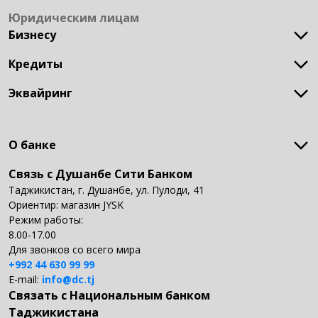
АЦБО
Юридическим лицам
ЦБО
Бизнесу
Филиалы
Терминалы
Кредиты
Открытие и обслуживание счёта
Банкоматы
Зарплатный проект
Представители
Эквайринг
Кредит для развития бизнеса
Единый QR-код
POS-терминалы
О банке
Связь с Душанбе Сити Банком
О банке
Наша история
Таджикистан, г. Душанбе, ул. Пулоди, 41
Наши ценности
Ориентир: магазин JYSK
Наши достижения
Режим работы:
Наши продукты и услуги
8.00-17.00
Документы
Для звонков со всего мира
Отчеты
+992 44 630 99 99
Страхование депозитов
E-mail:
info@dc.tj
Руководство банка
Связать с Национальным банком
Вакансии
Таджикистана