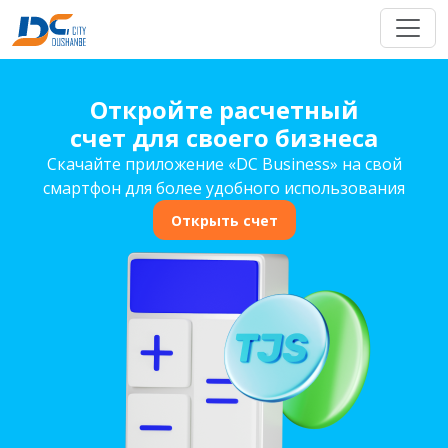
Откройте расчетный
счет для своего бизнеса
Скачайте приложение «DC Business» на свой
смартфон для более удобного использования
Открыть счет